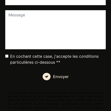
En cochant cette case, j'accepte les conditions
particulières ci-dessous **
Envoyer
** Les données personnelles communiquées sont nécessaires aux fins
de vous contacter et sont enregistrées dans un fichier informatisé.
Elles sont destinées à Tran Nicolas et ses sous-traitants dans le seul
but de répondre à votre message. Les données collectées seront
communiquées aux seuls destinataires suivants: Tran Nicolas 26 sente