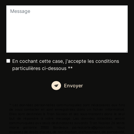
En cochant cette case, j'accepte les conditions
particulières ci-dessous **
Envoyer
** Les données personnelles communiquées sont nécessaires aux fins
de vous contacter et sont enregistrées dans un fichier informatisé.
Elles sont destinées à Tran Nicolas et ses sous-traitants dans le seul
but de répondre à votre message. Les données collectées seront
communiquées aux seuls destinataires suivants: Tran Nicolas 26 sente
marie gallante 33300 Bordeaux parlezcartes@gmail.com. Vous
disposez de droits d’accès, de rectification, d’effacement, de portabilité,