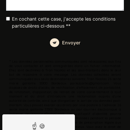
En cochant cette case, j'accepte les conditions
particulières ci-dessous **
Envoyer
** Les données personnelles communiquées sont nécessaires aux fins
de vous contacter et sont enregistrées dans un fichier informatisé.
Elles sont destinées à Tran Nicolas et ses sous-traitants dans le seul
but de répondre à votre message. Les données collectées seront
communiquées aux seuls destinataires suivants: Tran Nicolas 26 sente
marie gallante 33300 Bordeaux parlezcartes@gmail.com. Vous
disposez de droits d’accès, de rectification, d’effacement, de portabilité,
de limitation, d’opposition, de retrait de votre consentement à tout
moment et du droit d’introduire une réclamation auprès d’une
autorité de contrôle, ainsi que d’organiser le sort de vos données post-
mortem. Vous pouvez exercer ces droits par voie postale à l'adresse 26
sente marie gallante 33300 Bordeaux ou par courrier électronique à
l'adresse parlezcartes@gmail.com. Un justificatif d'identité pourra
vous être demandé. Nous conservons vos données pendant la période
de prise de contact puis pendant la durée de prescription légale aux
fins probatoires et de gestion des contentieux. Vous avez le droit de