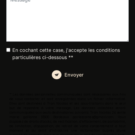
En cochant cette case, j'accepte les conditions
particulières ci-dessous **
Envoyer
** Les données personnelles communiquées sont nécessaires aux fins
de vous contacter et sont enregistrées dans un fichier informatisé.
Elles sont destinées à Tran Nicolas et ses sous-traitants dans le seul
but de répondre à votre message. Les données collectées seront
communiquées aux seuls destinataires suivants: Tran Nicolas 26 sente
marie gallante 33300 Bordeaux parlezcartes@gmail.com. Vous
disposez de droits d’accès, de rectification, d’effacement, de portabilité,
de limitation, d’opposition, de retrait de votre consentement à tout
moment et du droit d’introduire une réclamation auprès d’une